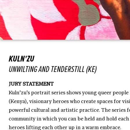
KULN'ZU
UNWILTING AND TENDERSTILL (KE)
JURY STATEMENT
Kuln’zu’s portrait series shows young queer people 
(Kenya), visionary heroes who create spaces for vis
powerful cultural and artistic practice. The series 
community in which you can be held and hold each 
heroes lifting each other up in a warm embrace.