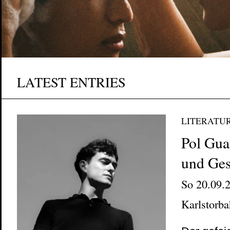
LATEST ENTRIES
LITERATU
Pol Gua
und Ge
So 20.09.2
Karlstorb