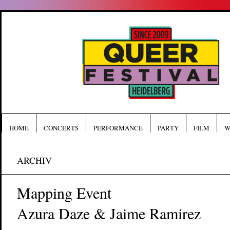
HOME
CONCERTS
PERFORMANCE
PARTY
FILM
W
ARCHIV
Mapping Event
Azura Daze & Jaime Ramirez