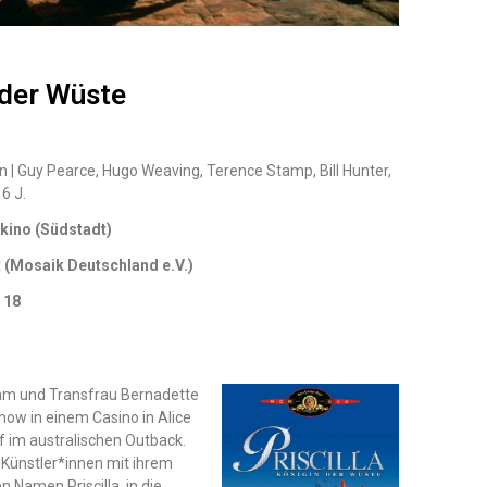
 der Wüste
in | Guy Pearce, Hugo Weaving, Terence Stamp, Bill Hunter,
6 J.
rkino (Südstadt)
 (Mosaik Deutschland e.V.)
 18
am und Transfrau Bernadette
w in einem Casino in Alice
f im australischen Outback.
e-Künstler*innen mit ihrem
 Namen Priscilla, in die