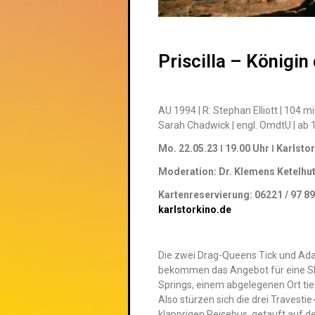
Priscilla – Königin
AU 1994 | R: Stephan Elliott | 104 m
Sarah Chadwick | engl. OmdtU | ab 1
Mo. 22.05.23 ǀ 19.00 Uhr ǀ Karlsto
Moderation: Dr. Klemens Ketelhut
Kartenreservierung: 06221 / 97 89
karlstorkino.de
Die zwei Drag-Queens Tick und Ad
bekommen das Angebot für eine Sho
Springs, einem abgelegenen Ort tie
Also stürzen sich die drei Travesti
klapprigen Reisebus, getauft auf den