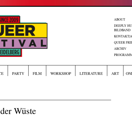
ABOUT
DEEPLY H
BILDBAND
KONTAKT|
QUEER FRI
ARCHIV
PROGRAMM
CE
PARTY
FILM
WORKSHOP
LITERATURE
ART
ON
 der Wüste