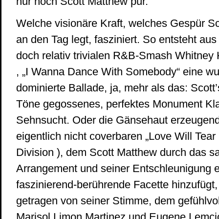
nur noch Scott Matthew pur.
Welche visionäre Kraft, welches Gespür S
an den Tag legt, fasziniert. So entsteht au
doch relativ trivialen R&B-Smash Whitney
, „I Wanna Dance With Somebody“ eine wun
dominierte Ballade, ja, mehr als das: Scott’s
Töne gegossenes, perfektes Monument Kl
Sehnsucht. Oder die Gänsehaut erzeugend
eigentlich nicht coverbaren „Love Will Tear
Division ), dem Scott Matthew durch das s
Arrangement und seiner Entschleunigung e
faszinierend-berührende Facette hinzufügt,
getragen von seiner Stimme, dem gefühlvol
Marisol Limon Martinez und Eugene Lemcio’