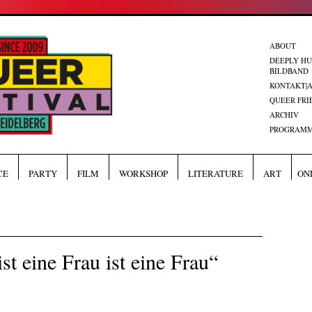
ABOUT
DEEPLY H
BILDBAND
KONTAKT|
QUEER FRI
ARCHIV
PROGRAMM
CE
PARTY
FILM
WORKSHOP
LITERATURE
ART
ON
st eine Frau ist eine Frau“