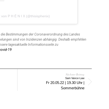
lt von P H É N I X (@thisisphenix)
n die Bestimmungen der Coronaverordnung des Landes
gelungen sind von Inzidenzen abhängig. Deshalb empfehlen
sere tagesaktuelle Informationsseite zu
covid-19
Nächster Beitrag
Sam Vance-Law
Fr 20.05.22 | 19.30 Uhr |
Sommerbühne