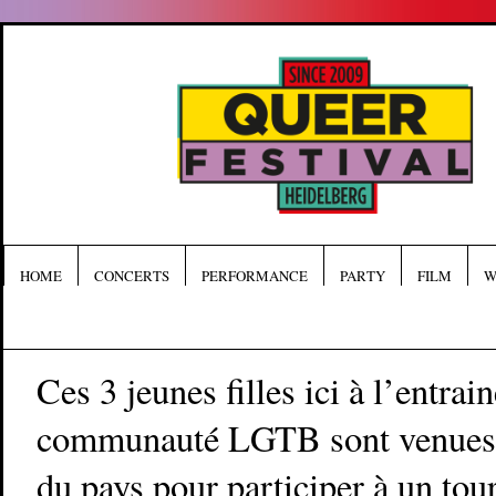
HOME
CONCERTS
PERFORMANCE
PARTY
FILM
W
Ces 3 jeunes filles ici à l’entrai
communauté LGTB sont venues d
du pays pour participer à un tou