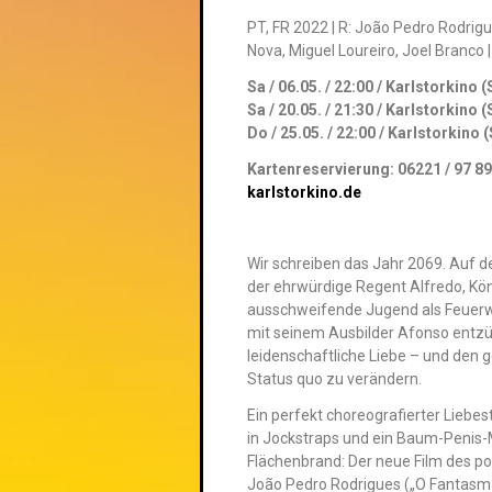
PT, FR 2022 | R: João Pedro Rodrigu
Nova, Miguel Loureiro, Joel Branco |
Sa / 06.05. / 22:00 / Karlstorkino 
Sa / 20.05. / 21:30 / Karlstorkino 
Do / 25.05. / 22:00 / Karlstorkino 
Kartenreservierung: 06221 / 97 89
karlstorkino.de
Wir schreiben das Jahr 2069. Auf d
der ehrwürdige Regent Alfredo, Kön
ausschweifende Jugend als Feuer
mit seinem Ausbilder Afonso entz
leidenschaftliche Liebe – und den
Status quo zu verändern.
Ein perfekt choreografierter Lieb
in Jockstraps und ein Baum-Penis
Flächenbrand: Der neue Film des po
João Pedro Rodrigues („O Fantasma“