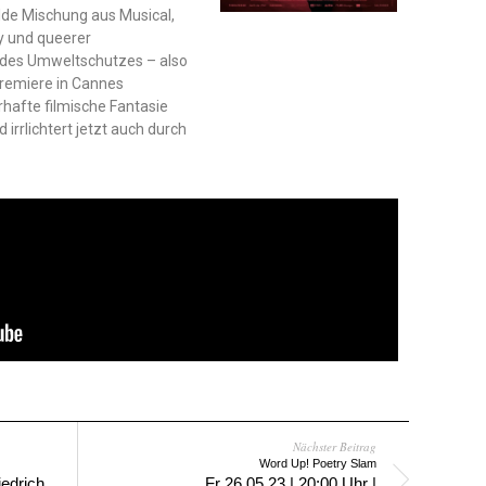
ilde Mischung aus Musical,
dy und queerer
des Umweltschutzes – also
premiere in Cannes
rhafte filmische Fantasie
 irrlichtert jetzt auch durch
Nächster Beitrag
Word Up! Poetry Slam
iedrich
Fr 26.05.23 | 20:00 Uhr |