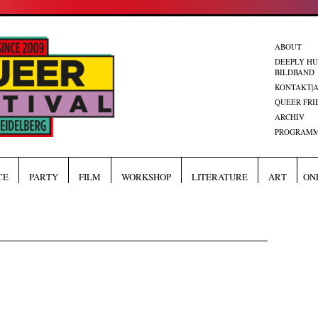
ABOUT
DEEPLY H
BILDBAND
KONTAKT|
QUEER FRI
ARCHIV
PROGRAMM
CE
PARTY
FILM
WORKSHOP
LITERATURE
ART
ON