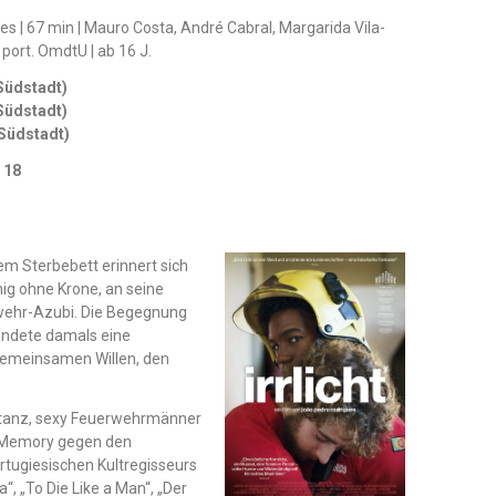
es | 67 min | Mauro Costa, André Cabral, Margarida Vila-
 port. OmdtU | ab 16 J.
(Südstadt)
(Südstadt)
(Südstadt)
 18
em Sterbebett erinnert sich
ig ohne Krone, an seine
wehr-Azubi. Die Begegnung
ündete damals eine
 gemeinsamen Willen, den
estanz, sexy Feuerwehrmänner
-Memory gegen den
rtugiesischen Kultregisseurs
, „To Die Like a Man“, „Der