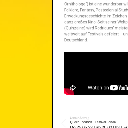
Ornithologe“) ist eine wunderbar w
Folklore, Fantasy, Postcolonial Stu
Erweckungsgeschichte im Zeichen 
ganz großes Kino! Seit seiner Welt
(Quinzaine) wird Rodrigues’ meiste
weltweit auf Festivals gefeiert – und
Deutschland.
Letzter Beitrag
Queer Friedrich - Festival Edition!
Do 25.05.23 | ab 20.00 Uhr | Fr